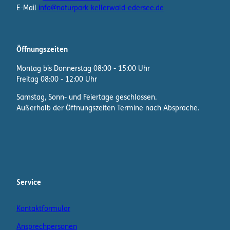
E-Mail
info@naturpark-kellerwald-edersee.de
Öffnungszeiten
Montag bis Donnerstag 08:00 - 15:00 Uhr
Freitag 08:00 - 12:00 Uhr
Samstag, Sonn- und Feiertage geschlossen.
Außerhalb der Öffnungszeiten Termine nach Absprache.
F
I
W
a
n
h
c
s
a
e
t
t
b
a
s
Service
o
g
A
o
r
p
Kontaktformular
k
a
p
m
K
Ansprechpersonen