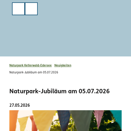
Z
u
Suche
m
I
n
h
a
l
t
Naturpark Kellerwald-Edersee
Neuigkeiten
Naturpark-Jubiläum am 05.07.2026
Naturpark-Jubiläum am 05.07.2026
27.05.2026