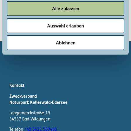
u
Verwandte Dokumente
Alle zulassen
s
Naturpark-Fest_2026.png (7 MB)
w
Auswahl erlauben
a
h
l
Ablehnen
Kontakt
Zweckverband
Naturpark Kellerwald-Edersee
Langemarckstraße 19
34537 Bad Wildungen
Telefon
+49 5621 969460