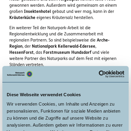
gewonnen werden. Außerdem wird gemeinsam an einem
großen
Insektenhotel
gebaut und wer mag, kann in der
Kräuterküche
eigenes Kräutersalz herstellen.
Ein weiterer Teil der Naturpark-Arbeit ist die
Regionalentwicklung und die Zusammenarbeit mit
regionalen Partnern. So sind beispielsweise die
Arche-
Region
, der
Nationalpark Kellerwald-Edersee
,
HessenForst
, das
Forstmuseum Hundsdorf
und viele
weitere Partner des Naturparks auf dem Fest mit eigenen
Ständen vertreten.
Erstmals präsentiert der Naturpark Kellerwald-Edersee
seinen neuen Naturpark-Stand. Das bunte „Air-Tent“ lockt
mit mehreren kleinen Mitmachmöglichkeiten und lädt unter
anderem mit einem Naturpark-Wimmelbild dazu ein, ins
Diese Webseite verwendet Cookies
Gespräch zu kommen.
Wir verwenden Cookies, um Inhalte und Anzeigen zu
Wer nach einer Runde über das Teichgelände und den
personalisieren, Funktionen für soziale Medien anbieten
Eindrücken der zahlreichen Angebote hungrig wird, ist
zu können und die Zugriffe auf unsere Website zu
selbstverständlich auch gut versorgt: Die Vereine aus
analysieren. Außerdem geben wir Informationen zu eurer
Armsfeld organisieren einen
Kaffee- und Kuchenverkauf