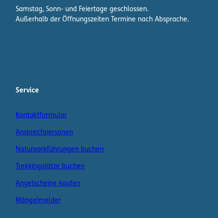
Samstag, Sonn- und Feiertage geschlossen.
Außerhalb der Öffnungszeiten Termine nach Absprache.
F
I
W
a
n
h
c
s
a
e
t
t
b
a
s
Service
o
g
A
o
r
p
Kontaktformular
k
a
p
m
K
Ansprechpersonen
a
n
Naturparkführungen buchen
a
Trekkingplätze buchen
l
Angelscheine kaufen
Mängelmelder