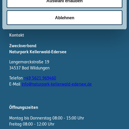
Auswahl erlauben
a
Dann melde dich gern bei uns!
werden?
h
l
Ablehnen
Kontakt
Zweckverband
Naturpark Kellerwald-Edersee
Langemarckstraße 19
34537 Bad Wildungen
Telefon
+49 5621 969460
E-Mail
info@naturpark-kellerwald-edersee.de
Öffnungszeiten
Montag bis Donnerstag 08:00 - 15:00 Uhr
Freitag 08:00 - 12:00 Uhr