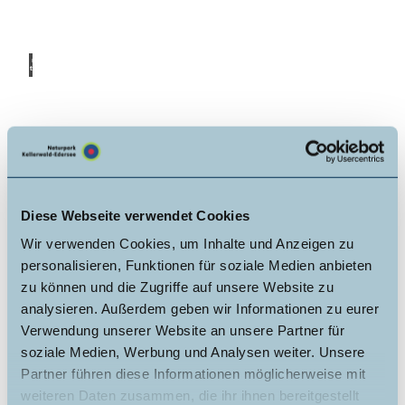
© Ka
tharin
a Jae
ger
Naturparkführer*innen
© Na
turpa
rk Kel
Diese Webseite verwendet Cookies
lerwal
d-Ede
rsee
Wir verwenden Cookies, um Inhalte und Anzeigen zu
Wegemarkierer*innen
personalisieren, Funktionen für soziale Medien anbieten
und
zu können und die Zugriffe auf unsere Website zu
Wegepatenschaften
analysieren. Außerdem geben wir Informationen zu eurer
Verwendung unserer Website an unsere Partner für
soziale Medien, Werbung und Analysen weiter. Unsere
Partner führen diese Informationen möglicherweise mit
weiteren Daten zusammen, die ihr ihnen bereitgestellt