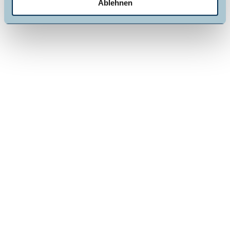
Ablehnen
turpa
rk Kel
lerwal
d-Ede
rsee
Heideblütenfest
2026
Dorfplatz Altenlotheim