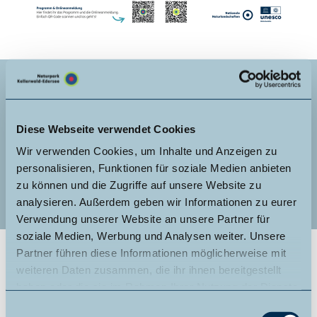
Online buchbare Führungen
Diese Webseite verwendet Cookies
weitere Veranstaltungen
Wir verwenden Cookies, um Inhalte und Anzeigen zu
individuelle Führung anfragen
PDF-Kalender
personalisieren, Funktionen für soziale Medien anbieten
zu können und die Zugriffe auf unsere Website zu
Führungen im Nationalpark
analysieren. Außerdem geben wir Informationen zu eurer
Verwendung unserer Website an unsere Partner für
soziale Medien, Werbung und Analysen weiter. Unsere
Partner führen diese Informationen möglicherweise mit
weiteren Daten zusammen, die ihr ihnen bereitgestellt
Online buchbare Führungen
haben oder die sie im Rahmen Ihrer Nutzung der Dienste
gesammelt haben.
E