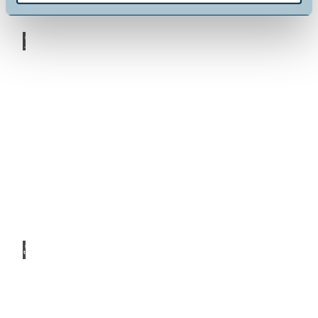
© Ca
rolin
Ludw
ig
Naturparkführungen
© Ka
tharin
a Jae
ger
Ehrenamt
Am See, im Wald, in den Kommunen..