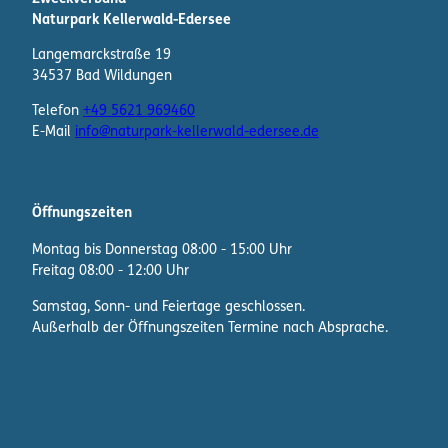
Naturpark Kellerwald-Edersee
Langemarckstraße 19
34537 Bad Wildungen
Telefon
+49 5621 969460
E-Mail
info@naturpark-kellerwald-edersee.de
Öffnungszeiten
Montag bis Donnerstag 08:00 - 15:00 Uhr
Freitag 08:00 - 12:00 Uhr
Samstag, Sonn- und Feiertage geschlossen.
Außerhalb der Öffnungszeiten Termine nach Absprache.
F
I
W
a
n
h
c
s
a
e
t
t