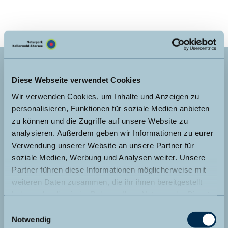
Diese Webseite verwendet Cookies
Wir verwenden Cookies, um Inhalte und Anzeigen zu
personalisieren, Funktionen für soziale Medien anbieten
zu können und die Zugriffe auf unsere Website zu
analysieren. Außerdem geben wir Informationen zu eurer
Möchtest du selbst als Naturparkführer*in aktiv werden?
Verwendung unserer Website an unsere Partner für
soziale Medien, Werbung und Analysen weiter. Unsere
Wir freuen uns immer über Bewerbungen als ehrenamtliche
Partner führen diese Informationen möglicherweise mit
Naturparkführer*in.
weiteren Daten zusammen, die ihr ihnen bereitgestellt
Bitte beachte jedoch, dass du entsprechende Zertifikate
haben oder die sie im Rahmen Ihrer Nutzung der Dienste
(ZNL-Lehrgang o. Ä.) und Vorkenntnisse nachweisen musst.
gesammelt haben.
E
Bei einem Telefonat oder gemeinsamen Termin können wir
Notwendig
gerne schauen, ob eine Zusammenarbeit möglich ist.
i