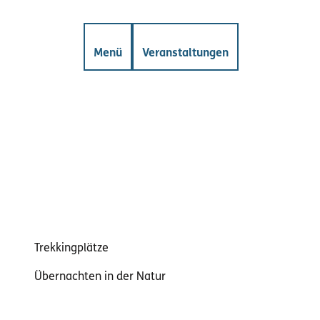
Z
gkeiten
Mängelmelder
u
m
Suche
Menü
Veranstaltungen
I
n
h
a
l
t
Trekkingplätze
Übernachten in der Natur