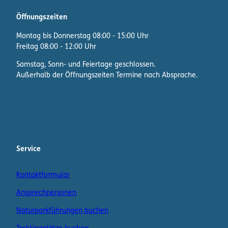
Öffnungszeiten
Montag bis Donnerstag 08:00 - 15:00 Uhr
Freitag 08:00 - 12:00 Uhr
Samstag, Sonn- und Feiertage geschlossen.
Außerhalb der Öffnungszeiten Termine nach Absprache.
F
I
W
a
n
h
c
s
a
e
t
t
b
a
s
Service
o
g
A
o
r
p
Kontaktformular
k
a
p
m
K
Ansprechpersonen
a
n
Naturparkführungen buchen
a