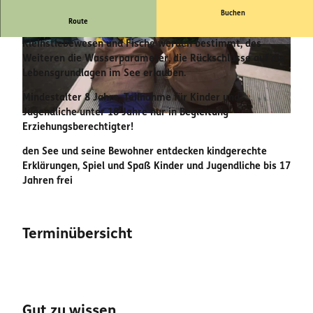
Buchen
Route
Mit Kescher und Senke den Edersee genauer betrachten.
Kleinstlebewesen und Fische werden bestimmt, des
© regiondo.com
© regiondo.com
Weiteren die Wasserparameter, die Rückschlüsse auf die
Lebensgrundlagen im See erlauben.
Mindestalter 8 Jahre. Teilnahme für Kinder und
Jugendliche unter 18 Jahre nur in Begleitung
© regiondo.com
Erziehungsberechtigter!
den See und seine Bewohner entdecken kindgerechte
Erklärungen, Spiel und Spaß Kinder und Jugendliche bis 17
Jahren frei
Terminübersicht
Gut zu wissen