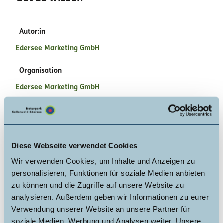
Autor:in
Edersee Marketing GmbH
Organisation
Edersee Marketing GmbH
Lizenz (Stammdaten)
Edersee Marketing GmbH
Diese Webseite verwendet Cookies
Wir verwenden Cookies, um Inhalte und Anzeigen zu
personalisieren, Funktionen für soziale Medien anbieten
zu können und die Zugriffe auf unsere Website zu
analysieren. Außerdem geben wir Informationen zu eurer
Verwendung unserer Website an unsere Partner für
In der Nähe
Auf der Karte anschauen
soziale Medien, Werbung und Analysen weiter. Unsere