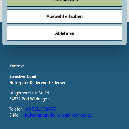
s
w
Auswahl erlauben
a
h
l
Ablehnen
Kontakt
Zweckverband
Naturpark Kellerwald-Edersee
Langemarckstraße 19
34537 Bad Wildungen
Telefon
+49 5621 969460
E-Mail
info@naturpark-kellerwald-edersee.de