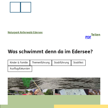
Z
u
Suche
m
I
n
h
a
Naturpark Kellerwald-Edersee
Teilen
PDF
l
t
Was schwimmt denn da im Edersee?
Kinder & Familie
Themenführung
Stadtführung
Stadtfest
Ausflug/Exkursion