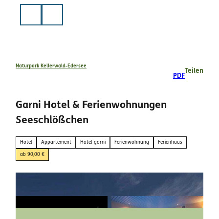
Z
u
Suche
m
I
n
h
a
Naturpark Kellerwald-Edersee
Teilen
PDF
l
t
Garni Hotel & Ferienwohnungen
Seeschlößchen
Hotel
Appartement
Hotel garni
Ferienwohnung
Ferienhaus
ab 90,00 €