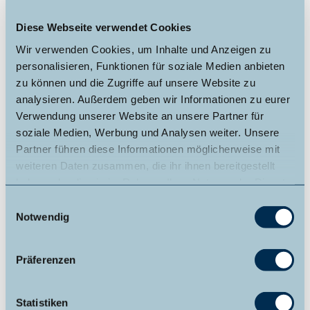
Ausgangspunkt zahlreicher Wandermöglichkeiten und vieler
weiterer attraktiver Freizeitmöglichkeiten.
Diese Webseite verwendet Cookies
Letzte Renovierung: 2019
Wir verwenden Cookies, um Inhalte und Anzeigen zu
Entfernungen:
personalisieren, Funktionen für soziale Medien anbieten
zur Badestelle/Gewässer: 2.0 km
zu können und die Zugriffe auf unsere Website zu
zur Bergbahn/Seilbahn: 1.0 km
analysieren. Außerdem geben wir Informationen zu eurer
zum (Kur-)Park/Wald: 0.3 km
Verwendung unserer Website an unsere Partner für
zum Zentrum: 1.0 km
soziale Medien, Werbung und Analysen weiter. Unsere
zur Tourist-Information: 1.0 km
Partner führen diese Informationen möglicherweise mit
zum Bahnhof: 20.0 km
weiteren Daten zusammen, die ihr ihnen bereitgestellt
zum Flughafen: 180.0 km
zur Autobahn: 20.0 km
haben oder die sie im Rahmen Ihrer Nutzung der Dienste
Höhe über dem Meeresspiegel: 0.42 km
gesammelt haben.
E
zur Loipe: 56.0 km
Notwendig
i
zum Skigebiet: 56.0 km
n
zum Golfplatz: 1.0 km
w
zum Wanderweg: 0.3 km
Präferenzen
zur Bushaltestelle: 0.2 km
i
zum Krankenhaus/Klinik: 20.0 km
l
zum Geldautomaten/Bank: 1.0 km
l
Statistiken