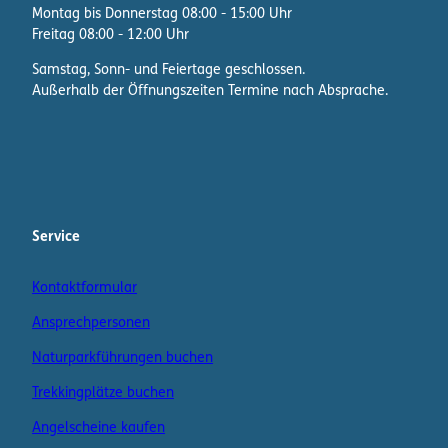
Montag bis Donnerstag 08:00 - 15:00 Uhr
Freitag 08:00 - 12:00 Uhr
Samstag, Sonn- und Feiertage geschlossen.
Außerhalb der Öffnungszeiten Termine nach Absprache.
F
I
W
a
n
h
c
s
a
e
t
t
b
a
s
Service
o
g
A
o
r
p
Kontaktformular
k
a
p
m
K
Ansprechpersonen
a
n
Naturparkführungen buchen
a
Trekkingplätze buchen
l
Angelscheine kaufen