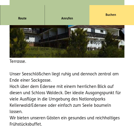
Buchen
55 Gesamt-Betten (5 Einzelzimmer, 14 Doppelzimmer, 1
Route
Anrufen
Suite & 4 Ferienwohnungen)
© im-web.de/ Edersee Marketing GmbH
© im-web.de/ Edersee Marketing GmbH
Unser familiengeführtes Haus bietet seinen Gästen jeden
Alters moderene, komfortable Einzel- und Doppelzimmer
mit Balkon und teilw. Seeblick sowie mehrer
Ferienwohnungen für 2-8 Personen mit Balkon oder
© im-web.de/ Edersee Marketing GmbH
Terrasse.
Unser Seeschlößchen liegt ruhig und dennoch zentral am
Ende einer Sackgasse.
Hoch über dem Edersee mit einem herrlichen Blick auf
diesen und Schloss Waldeck. Der ideale Ausgangspunkt für
viele Ausflüge in die Umgebung des Nationalparks
Kellerwald/Edersee oder einfach zum Seele baumeln
lassen.
Wir bieten unseren Gästen ein gesundes und reichhaltiges
Frühstücksbuffet.