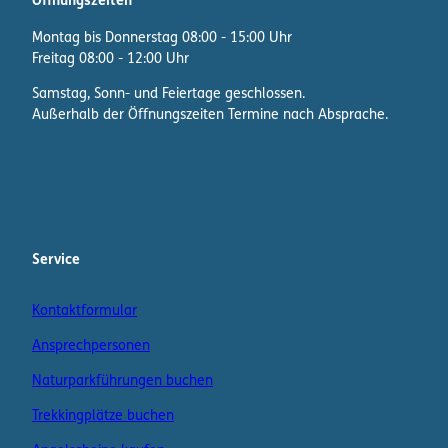
Öffnungszeiten
Montag bis Donnerstag 08:00 - 15:00 Uhr
Freitag 08:00 - 12:00 Uhr
Samstag, Sonn- und Feiertage geschlossen.
Außerhalb der Öffnungszeiten Termine nach Absprache.
F
I
W
a
n
h
c
s
a
e
t
t
b
a
s
Service
o
g
A
o
r
p
Kontaktformular
k
a
p
m
K
Ansprechpersonen
a
n
Naturparkführungen buchen
a
Trekkingplätze buchen
l