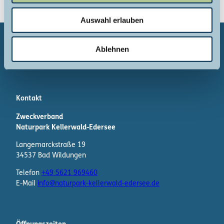
w
Auswahl erlauben
a
h
l
Ablehnen
Kontakt
Zweckverband
Naturpark Kellerwald-Edersee
Langemarckstraße 19
34537 Bad Wildungen
Telefon
+49 5621 969460
E-Mail
info@naturpark-kellerwald-edersee.de