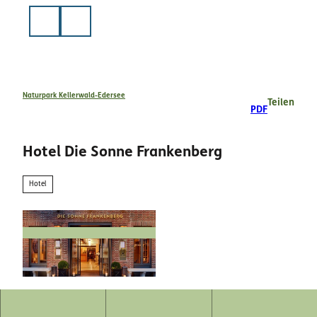
Z
u
Suche
m
I
n
h
a
Naturpark Kellerwald-Edersee
Teilen
PDF
l
t
Hotel Die Sonne Frankenberg
Hotel
© DIE SONNE - Frankenberg |
CC-BY-ND