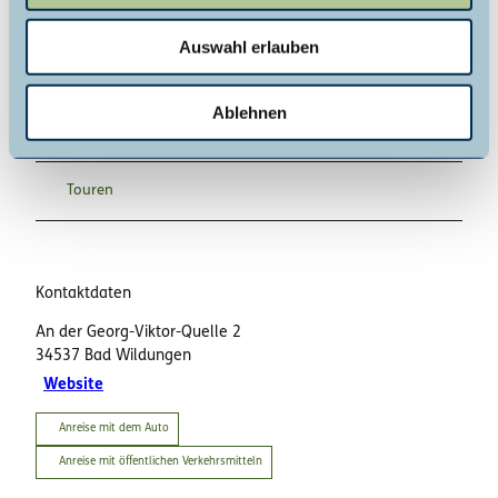
w
Auswahl erlauben
a
h
Veranstaltung
l
Ablehnen
Sehenswertes
Touren
Kontaktdaten
An der Georg-Viktor-Quelle 2
34537
Bad Wildungen
Website
Anreise mit dem Auto
Anreise mit öffentlichen Verkehrsmitteln