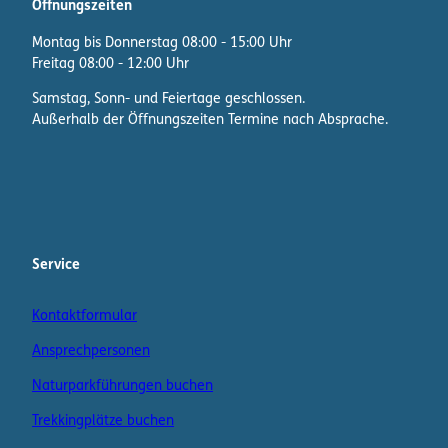
Öffnungszeiten
Montag bis Donnerstag 08:00 - 15:00 Uhr
Freitag 08:00 - 12:00 Uhr
Samstag, Sonn- und Feiertage geschlossen.
Außerhalb der Öffnungszeiten Termine nach Absprache.
F
I
W
a
n
h
c
s
a
e
t
t
b
a
s
Service
o
g
A
o
r
p
Kontaktformular
k
a
p
m
K
Ansprechpersonen
a
n
Naturparkführungen buchen
a
Trekkingplätze buchen
l