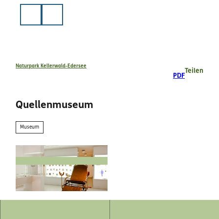
Z
u
Suche
m
I
n
h
a
Naturpark Kellerwald-Edersee
Teilen
PDF
l
t
Quellenmuseum
Museum
© Katharina Jaeger