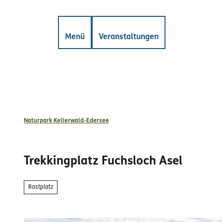
Z
gkeiten
Mängelmelder
u
m
Suche
Menü
Veranstaltungen
I
n
h
a
l
t
Naturpark Kellerwald-Edersee
Trekkingplatz Fuchsloch Asel
Rastplatz