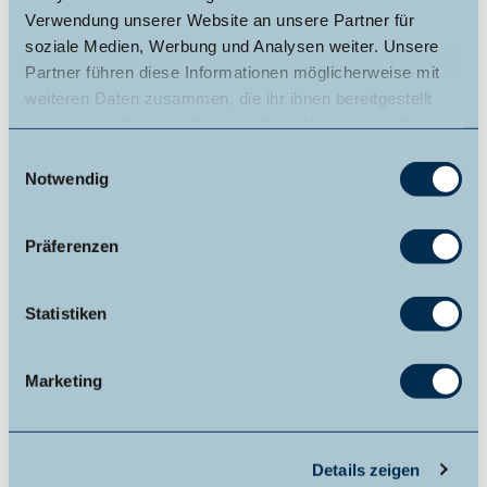
Verwendung unserer Website an unsere Partner für
soziale Medien, Werbung und Analysen weiter. Unsere
Partner führen diese Informationen möglicherweise mit
In der Nähe
Auf der Karte anschauen
weiteren Daten zusammen, die ihr ihnen bereitgestellt
haben oder die sie im Rahmen Ihrer Nutzung der Dienste
gesammelt haben.
E
Veranstaltung
Notwendig
i
n
Sehenswertes
w
Präferenzen
i
Touren
l
l
Statistiken
i
g
Kontaktdaten
Marketing
u
34632
Jesberg
- Densberg
n
05621 969460
g
Details zeigen
s
info@naturpark-kellerwald-edersee.de