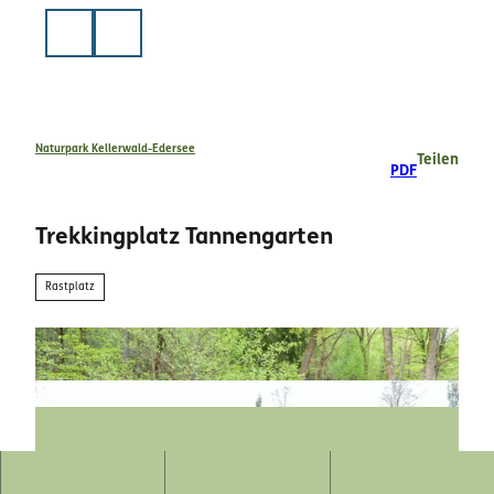
Z
u
Suche
m
I
n
h
a
Naturpark Kellerwald-Edersee
Teilen
PDF
l
t
Trekkingplatz Tannengarten
Rastplatz