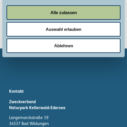
a
Website
u
Alle zulassen
s
Anreise mit dem Auto
w
Anreise mit öffentlichen Verkehrsmitteln
Auswahl erlauben
a
h
l
Ablehnen
Kontakt
Zweckverband
Naturpark Kellerwald-Edersee
Langemarckstraße 19
34537 Bad Wildungen