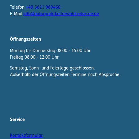
Telefon
+49 5621 969460
E-Mail
info@naturpark-kellerwald-edersee.de
Öffnungszeiten
Montag bis Donnerstag 08:00 - 15:00 Uhr
Freitag 08:00 - 12:00 Uhr
Samstag, Sonn- und Feiertage geschlossen.
Außerhalb der Öffnungszeiten Termine nach Absprache.
F
I
W
a
n
h
c
s
a
e
t
t
b
a
s
Service
o
g
A
o
r
p
Kontaktformular
k
a
p