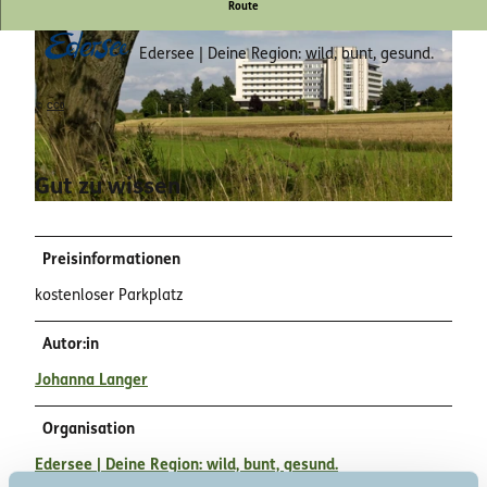
Route
Edersee | Deine Region: wild, bunt, gesund.
©
CC0
© Karuna Eckel, Edersee | Deine Region: wild, bunt, gesund. |
CC-BY-SA
Gut zu wissen
© Katharina Jäger, Edersee | Deine Region: wild, bunt, gesund.
Preisinformationen
kostenloser Parkplatz
Autor:in
Johanna Langer
Organisation
Edersee | Deine Region: wild, bunt, gesund.