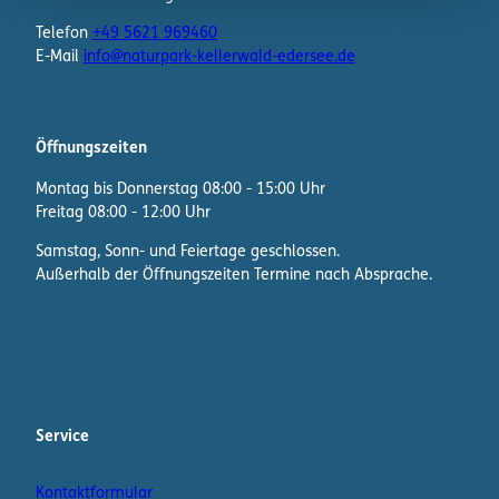
Telefon
+49 5621 969460
E-Mail
info@naturpark-kellerwald-edersee.de
Öffnungszeiten
Montag bis Donnerstag 08:00 - 15:00 Uhr
Freitag 08:00 - 12:00 Uhr
Samstag, Sonn- und Feiertage geschlossen.
Außerhalb der Öffnungszeiten Termine nach Absprache.
F
I
W
a
n
h
c
s
a
e
t
t
b
a
s
Service
o
g
A
o
r
p
Kontaktformular
k
a
p