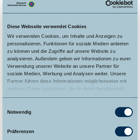
Lizenz (Stammdaten)
Johanna Langer
Diese Webseite verwendet Cookies
Wir verwenden Cookies, um Inhalte und Anzeigen zu
personalisieren, Funktionen für soziale Medien anbieten
zu können und die Zugriffe auf unsere Website zu
analysieren. Außerdem geben wir Informationen zu eurer
Verwendung unserer Website an unsere Partner für
In der Nähe
Auf der Karte anschauen
soziale Medien, Werbung und Analysen weiter. Unsere
Partner führen diese Informationen möglicherweise mit
weiteren Daten zusammen, die ihr ihnen bereitgestellt
Sehenswertes
haben oder die sie im Rahmen Ihrer Nutzung der Dienste
gesammelt haben.
E
Touren
Notwendig
i
n
w
Präferenzen
i
Kontaktdaten