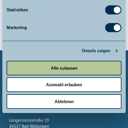
l
34596
Bad Zwesten
l
Statistiken
i
Anreise mit dem Auto
g
Marketing
Anreise mit öffentlichen Verkehrsmitteln
u
n
g
Details zeigen
s
a
u
Alle zulassen
s
w
Auswahl erlauben
a
h
Kontakt
l
Ablehnen
Zweckverband
Naturpark Kellerwald-Edersee
Langemarckstraße 19
34537 Bad Wildungen