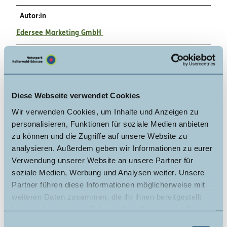
Autor:in
Edersee Marketing GmbH
Organisation
Edersee Marketing GmbH
Diese Webseite verwendet Cookies
Lizenz (Stammdaten)
Wir verwenden Cookies, um Inhalte und Anzeigen zu
Edersee Marketing GmbH
personalisieren, Funktionen für soziale Medien anbieten
zu können und die Zugriffe auf unsere Website zu
analysieren. Außerdem geben wir Informationen zu eurer
Verwendung unserer Website an unsere Partner für
soziale Medien, Werbung und Analysen weiter. Unsere
Partner führen diese Informationen möglicherweise mit
weiteren Daten zusammen, die ihr ihnen bereitgestellt
In der Nähe
Auf der Karte anschauen
haben oder die sie im Rahmen Ihrer Nutzung der Dienste
gesammelt haben.
E