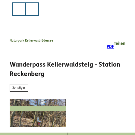
Z
u
Suche
m
I
n
h
a
Naturpark Kellerwald-Edersee
Teilen
PDF
l
t
Wanderpass Kellerwaldsteig - Station
Reckenberg
Sonstiges
© Wildunger Waldläufer | Naturpark Kellerwald-
Edersee |
CC-BY-SA