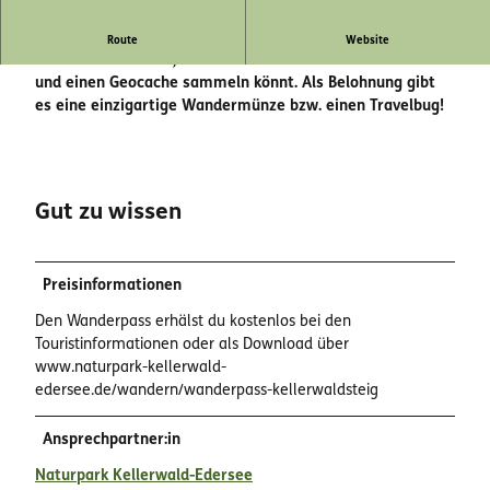
Entlang des Kellerwaldsteigs gibt es einen Wanderpass
Route
Website
mit zehn Stationen, an denen ihr ein Motiv für den Pass
und einen Geocache sammeln könnt. Als Belohnung gibt
es eine einzigartige Wandermünze bzw. einen Travelbug!
Gut zu wissen
Preisinformationen
Den Wanderpass erhälst du kostenlos bei den
Touristinformationen oder als Download über
www.naturpark-kellerwald-
edersee.de/wandern/wanderpass-kellerwaldsteig
Ansprechpartner:in
Naturpark Kellerwald-Edersee