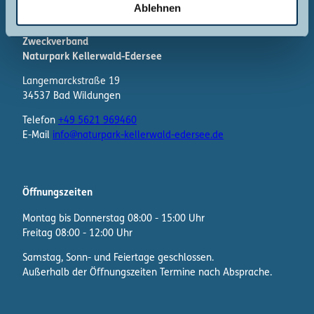
l
Ablehnen
Kontakt
Zweckverband
Naturpark Kellerwald-Edersee
Langemarckstraße 19
34537 Bad Wildungen
Telefon
+49 5621 969460
E-Mail
info@naturpark-kellerwald-edersee.de
Öffnungszeiten
Montag bis Donnerstag 08:00 - 15:00 Uhr
Freitag 08:00 - 12:00 Uhr
Samstag, Sonn- und Feiertage geschlossen.
Außerhalb der Öffnungszeiten Termine nach Absprache.
F
I
W