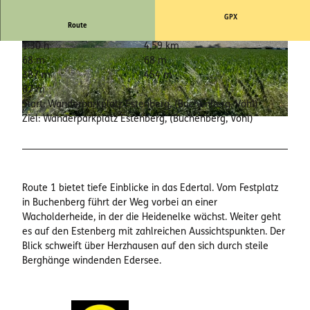
GPX
Route
1:30 h
4,59 km
© Paula Schröder, Naturpark Kellerwald-Ederse
© Paula Schröder, Naturpark Kellerwald-Ederse
e |
CC-BY-SA
e |
CC-BY-SA
68 m
68 m
387 m
454 m
67 m
Start: Wanderparkplatz Estenberg, (Buchenberg, Vöhl)
Ziel: Wanderparkplatz Estenberg, (Buchenberg, Vöhl)
© Paula Schröder, Naturpark Kellerwald-Edersee |
CC-BY-SA
Route 1 bietet tiefe Einblicke in das Edertal. Vom Festplatz
in Buchenberg führt der Weg vorbei an einer
Wacholderheide, in der die Heidenelke wächst. Weiter geht
es auf den Estenberg mit zahlreichen Aussichtspunkten. Der
Blick schweift über Herzhausen auf den sich durch steile
Berghänge windenden Edersee.