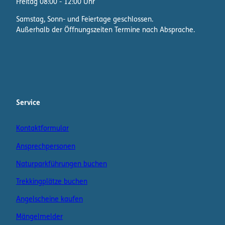
Freitag 08:00 - 12:00 Uhr
Samstag, Sonn- und Feiertage geschlossen.
Außerhalb der Öffnungszeiten Termine nach Absprache.
F
I
W
a
n
h
c
s
a
e
t
t
b
a
s
Service
o
g
A
o
r
p
Kontaktformular
k
a
p
m
K
Ansprechpersonen
a
n
Naturparkführungen buchen
a
Trekkingplätze buchen
l
Angelscheine kaufen
Mängelmelder