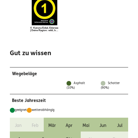
© Karuna Eckel, Edersee
| Deine Region: wild, bun
t, gesund.
Gut zu wissen
Wegebeläge
Asphalt
Schotter
(10%)
(90%)
Beste Jahreszeit
geeignet
wetterabhängig
Jan
Feb
Mär
Apr
Mai
Jun
Jul