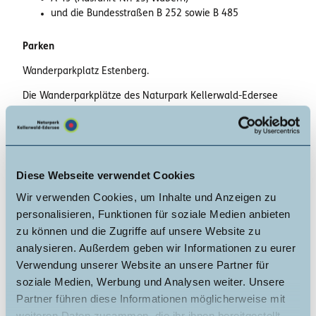
und die Bundesstraßen B 252 sowie B 485
Parken
Wanderparkplatz Estenberg.
Die Wanderparkplätze des Naturpark Kellerwald-Edersee
sind grundsätzlich alle kostenfrei.
Öffentliche Verkehrsmittel
Nächstgelegene Bushaltestelle/n:
Vöhl-Buchenberg Mitte
Diese Webseite verwendet Cookies
Linie/n:
501.1, AST581.6
Wir verwenden Cookies, um Inhalte und Anzeigen zu
personalisieren, Funktionen für soziale Medien anbieten
Alle Verbindungen inkl. AST-Taxi Verbindungen können auf
zu können und die Zugriffe auf unsere Website zu
der NVV-Fahrplanauskunft
www.nvv.de/fahrplanauskunft
analysieren. Außerdem geben wir Informationen zu eurer
oder über die NVV Mobil-App herausgefunden werden.
Verwendung unserer Website an unsere Partner für
soziale Medien, Werbung und Analysen weiter. Unsere
Weitere Infos / Links
Partner führen diese Informationen möglicherweise mit
Die Markierung dieses Rundweges steht noch aus.
weiteren Daten zusammen, die ihr ihnen bereitgestellt