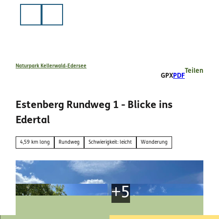
Z
u
Suche
m
I
n
h
a
Naturpark Kellerwald-Edersee
Teilen
GPX
PDF
l
t
Estenberg Rundweg 1 - Blicke ins
Edertal
4,59 km lang
Rundweg
Schwierigkeit: leicht
Wanderung