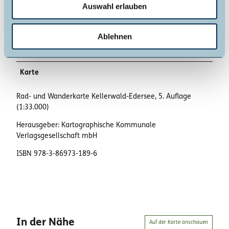
Auswahl erlauben
a
Schneefall sollten Sie diesen Wanderweg nicht
h
begehen.
l
Möglicherweise hat man mit dem Handy nicht überall
Ablehnen
Empfang.
Karte
Rad- und Wanderkarte Kellerwald-Edersee, 5. Auflage
(1:33.000)
Herausgeber: Kartographische Kommunale
Verlagsgesellschaft mbH
ISBN 978-3-86973-189-6
In der Nähe
Auf der Karte anschauen