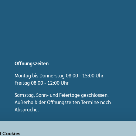
Öffnungszeiten
Montag bis Donnerstag 08:00 - 15:00 Uhr
Freitag 08:00 - 12:00 Uhr
Samstag, Sonn- und Feiertage geschlossen.
Außerhalb der Öffnungszeiten Termine nach
Absprache.
F
I
W
t Cookies
a
n
h