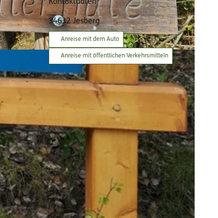
Kontaktdaten
34632
Jesberg
Anreise mit dem Auto
Anreise mit öffentlichen Verkehrsmitteln