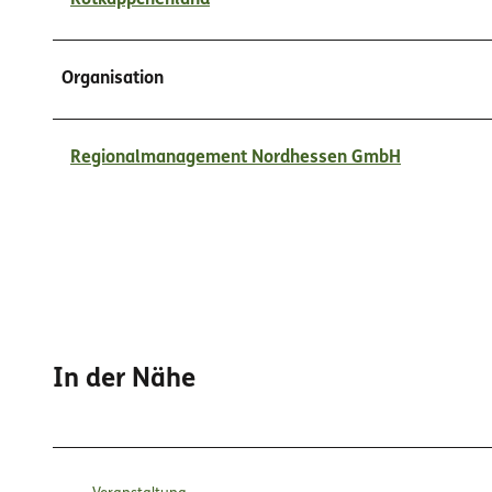
e
r
g
Organisation
Regionalmanagement Nordhessen GmbH
In der Nähe