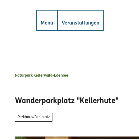
Z
gkeiten
Mängelmelder
u
m
Suche
Menü
Veranstaltungen
I
n
h
a
l
t
Naturpark Kellerwald-Edersee
Wanderparkplatz "Kellerhute"
Parkhaus/Parkplatz