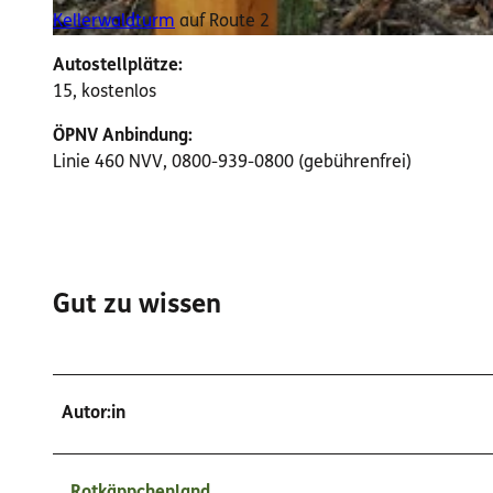
t
Kellerwaldturm
auf Route 2
u
W
r
Autostellplätze:
P
p
15, kostenlos
K
a
e
r
ÖPNV Anbindung:
l
k
Linie 460 NVV, 0800-939-0800 (gebührenfrei)
l
T
e
a
r
f
h
e
u
l
Gut zu wissen
t
e
D
e
Autor:in
n
s
b
Rotkäppchenland