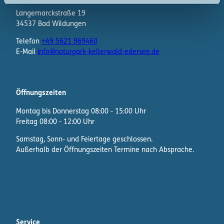
Langemarckstraße 19
34537 Bad Wildungen
Telefon
+49 5621 969460
E-Mail
info@naturpark-kellerwald-edersee.de
Öffnungszeiten
Montag bis Donnerstag 08:00 - 15:00 Uhr
Freitag 08:00 - 12:00 Uhr
Samstag, Sonn- und Feiertage geschlossen.
Außerhalb der Öffnungszeiten Termine nach Absprache.
F
I
W
a
n
h
c
s
a
e
t
t
b
a
s
Service