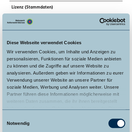
Lizenz (Stammdaten)
Johanna Langer
Diese Webseite verwendet Cookies
Wir verwenden Cookies, um Inhalte und Anzeigen zu
personalisieren, Funktionen für soziale Medien anbieten
zu können und die Zugriffe auf unsere Website zu
In der Nähe
Auf der Karte anschauen
analysieren. Außerdem geben wir Informationen zu eurer
Verwendung unserer Website an unsere Partner für
soziale Medien, Werbung und Analysen weiter. Unsere
Veranstaltung
Partner führen diese Informationen möglicherweise mit
weiteren Daten zusammen, die ihr ihnen bereitgestellt
Sehenswertes
haben oder die sie im Rahmen Ihrer Nutzung der Dienste
gesammelt haben.
E
Touren
Notwendig
i
n