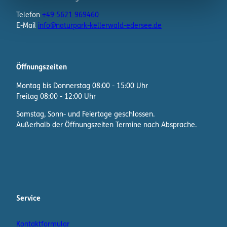
Telefon
+49 5621 969460
E-Mail
info@naturpark-kellerwald-edersee.de
Öffnungszeiten
Montag bis Donnerstag 08:00 - 15:00 Uhr
Freitag 08:00 - 12:00 Uhr
Samstag, Sonn- und Feiertage geschlossen.
Außerhalb der Öffnungszeiten Termine nach Absprache.
F
I
W
a
n
h
c
s
a
e
t
t
b
a
s
Service
o
g
A
o
r
p
Kontaktformular
k
a
p