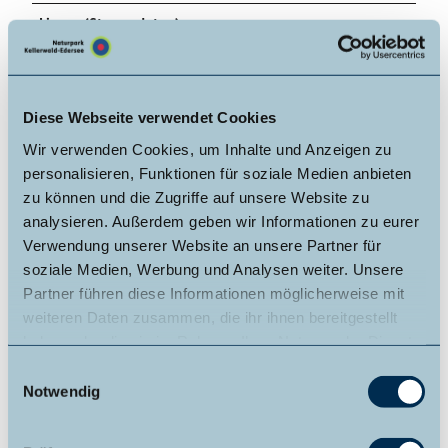
Lizenz (Stammdaten)
Johanna Langer
Diese Webseite verwendet Cookies
Wir verwenden Cookies, um Inhalte und Anzeigen zu
personalisieren, Funktionen für soziale Medien anbieten
zu können und die Zugriffe auf unsere Website zu
analysieren. Außerdem geben wir Informationen zu eurer
In der Nähe
Auf der Karte anschauen
Verwendung unserer Website an unsere Partner für
soziale Medien, Werbung und Analysen weiter. Unsere
Partner führen diese Informationen möglicherweise mit
Sehenswertes
weiteren Daten zusammen, die ihr ihnen bereitgestellt
haben oder die sie im Rahmen Ihrer Nutzung der Dienste
Touren
gesammelt haben.
E
Notwendig
i
n
w
Kontaktdaten