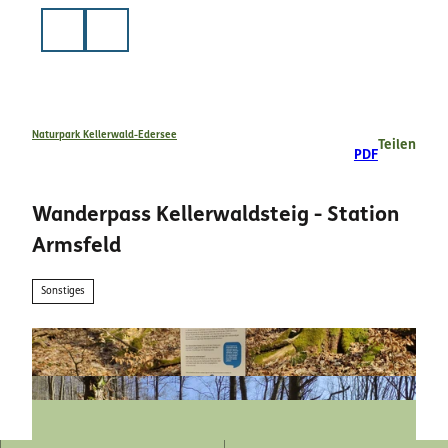
Z
u
Suche
m
I
n
h
a
Naturpark Kellerwald-Edersee
Teilen
PDF
l
t
Wanderpass Kellerwaldsteig - Station
Armsfeld
Sonstiges