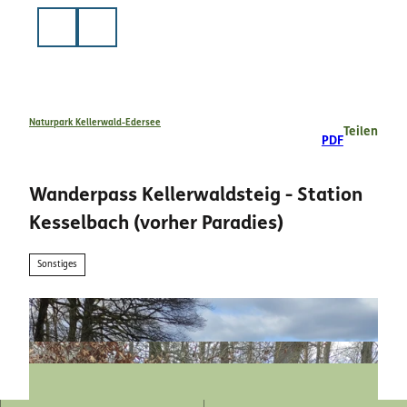
Z
u
Suche
m
I
n
h
a
Naturpark Kellerwald-Edersee
Teilen
PDF
l
t
Wanderpass Kellerwaldsteig - Station
Kesselbach (vorher Paradies)
Sonstiges