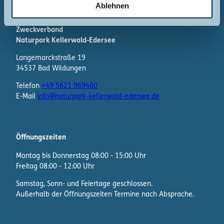
l
Ablehnen
Kontakt
Zweckverband
Naturpark Kellerwald-Edersee
Langemarckstraße 19
34537 Bad Wildungen
Telefon
+49 5621 969460
E-Mail
info@naturpark-kellerwald-edersee.de
Öffnungszeiten
Montag bis Donnerstag 08:00 - 15:00 Uhr
Freitag 08:00 - 12:00 Uhr
Samstag, Sonn- und Feiertage geschlossen.
Außerhalb der Öffnungszeiten Termine nach Absprache.
F
I
W