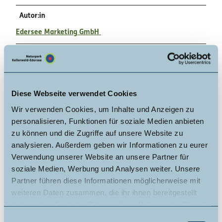
Autor:in
Edersee Marketing GmbH
Organisation
Edersee Marketing GmbH
Diese Webseite verwendet Cookies
Lizenz (Stammdaten)
Wir verwenden Cookies, um Inhalte und Anzeigen zu
Edersee Marketing GmbH
personalisieren, Funktionen für soziale Medien anbieten
zu können und die Zugriffe auf unsere Website zu
analysieren. Außerdem geben wir Informationen zu eurer
Verwendung unserer Website an unsere Partner für
soziale Medien, Werbung und Analysen weiter. Unsere
Partner führen diese Informationen möglicherweise mit
weiteren Daten zusammen, die ihr ihnen bereitgestellt
In der Nähe
Auf der Karte anschauen
haben oder die sie im Rahmen Ihrer Nutzung der Dienste
gesammelt haben.
E