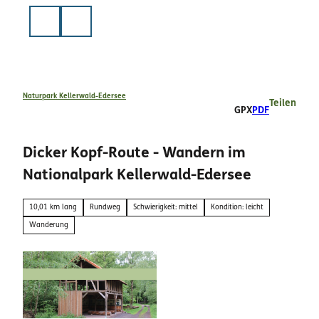
Z
u
Suche
m
I
n
h
a
Naturpark Kellerwald-Edersee
Teilen
GPX
PDF
l
t
Dicker Kopf-Route - Wandern im
Nationalpark Kellerwald-Edersee
10,01 km lang
Rundweg
Schwierigkeit: mittel
Kondition: leicht
Wanderung