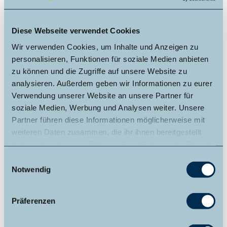
Fahrtwunsch (in der Regel) bis 30 Minuten vor der Fahrt
telefonisch anmelden. Bedenken Sie auch, AST fahren nur,
wenn parallel keine normalen Linienbusse fahren.
Diese Webseite verwendet Cookies
Wir verwenden Cookies, um Inhalte und Anzeigen zu
AnrufSammelTaxi-Zentrale:
+49 (0) 5631-5062088
personalisieren, Funktionen für soziale Medien anbieten
zu können und die Zugriffe auf unsere Website zu
Weitere Infos / Links
analysieren. Außerdem geben wir Informationen zu eurer
Verwendung unserer Website an unsere Partner für
www.nationalpark-kellerwald-edersee.de
soziale Medien, Werbung und Analysen weiter. Unsere
Partner führen diese Informationen möglicherweise mit
Autor:in
weiteren Daten zusammen, die ihr ihnen bereitgestellt
haben oder die sie im Rahmen Ihrer Nutzung der Dienste
Karuna Eckel
gesammelt haben.
E
Notwendig
Organisation
i
n
Edersee | Deine Region: wild, bunt, gesund.
w
Präferenzen
i
Sicherheitshinweise
l