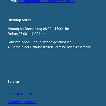
E-Mail
info@naturpark-kellerwald-edersee.de
Öffnungszeiten
Montag bis Donnerstag 08:00 - 15:00 Uhr
Freitag 08:00 - 12:00 Uhr
Samstag, Sonn- und Feiertage geschlossen.
Außerhalb der Öffnungszeiten Termine nach Absprache.
F
I
W
a
n
h
c
s
a
e
t
t
b
a
s
Service
o
g
A
o
r
p
Kontaktformular
k
a
p
m
K
Ansprechpersonen
a