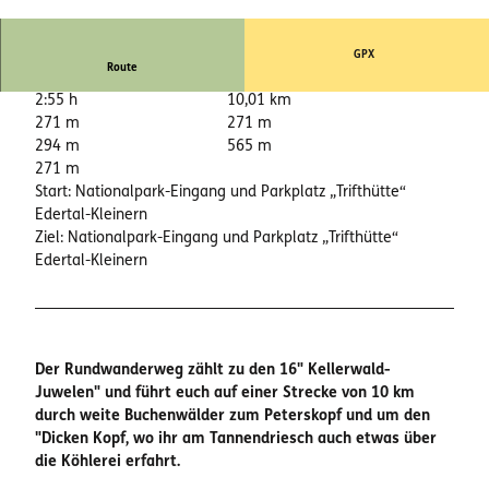
© Inka Lücke, Nationalpark Kellerwald Edersee |
CC-BY-SA
GPX
Route
2:55 h
10,01 km
271 m
271 m
294 m
565 m
271 m
Start: Nationalpark-Eingang und Parkplatz „Trifthütte“
Edertal-Kleinern
Ziel: Nationalpark-Eingang und Parkplatz „Trifthütte“
Edertal-Kleinern
Der Rundwanderweg zählt zu den 16" Kellerwald-
Juwelen" und führt euch auf einer Strecke von 10 km
durch weite Buchenwälder zum Peterskopf und um den
"Dicken Kopf, wo ihr am Tannendriesch auch etwas über
die Köhlerei erfahrt.