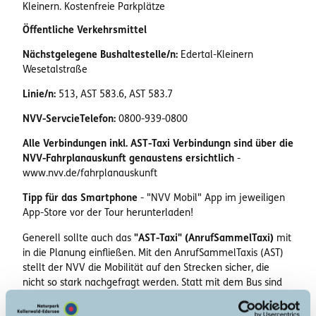
Kleinern. Kostenfreie Parkplätze
Öffentliche Verkehrsmittel
Nächstgelegene Bushaltestelle/n:
Edertal-Kleinern
Wesetalstraße
Linie/n:
513, AST 583.6, AST 583.7
NVV-ServcieTelefon:
0800-939-0800
Alle Verbindungen inkl. AST-Taxi Verbindungn sind über die
NVV-Fahrplanauskunft genaustens ersichtlich
-
www.nvv.de/fahrplanauskunft
Tipp für das Smartphone
- "NVV Mobil" App im jeweiligen
App-Store vor der Tour herunterladen!
Generell sollte auch das
"AST-Taxi" (AnrufSammelTaxi)
mit
in die Planung einfließen. Mit den AnrufSammelTaxis (AST)
stellt der NVV die Mobilität auf den Strecken sicher, die
nicht so stark nachgefragt werden. Statt mit dem Bus sind
Sie hier in normalen Taxen oder Mietwagen unterwegs.
Auch AST haben feste Fahrplanzeiten – Sie müssen lediglich