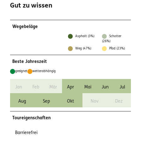
Gut zu wissen
Wegebeläge
Asphalt (3%)
Schotter
(26%)
Weg (47%)
Pfad (23%)
Beste Jahreszeit
geeignet
wetterabhängig
Jan
Feb
Mär
Apr
Mai
Jun
Jul
Aug
Sep
Okt
Nov
Dez
Toureigenschaften
Barrierefrei