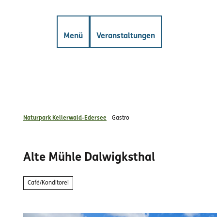
Z
gkeiten
Mängelmelder
u
m
Suche
Menü
Veranstaltungen
I
n
h
a
l
t
Naturpark Kellerwald-Edersee
Gastro
Alte Mühle Dalwigksthal
Café/Konditorei