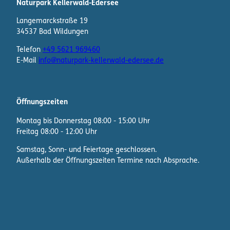
Naturpark Kellerwald-Edersee
Langemarckstraße 19
34537 Bad Wildungen
Telefon
+49 5621 969460
E-Mail
info@naturpark-kellerwald-edersee.de
Öffnungszeiten
Montag bis Donnerstag 08:00 - 15:00 Uhr
Freitag 08:00 - 12:00 Uhr
Samstag, Sonn- und Feiertage geschlossen.
Außerhalb der Öffnungszeiten Termine nach Absprache.
F
I
W
a
n
h
c
s
a
e
t
t