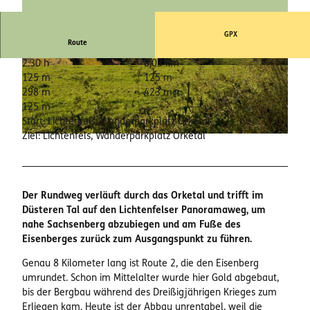
GPX
Route
2:30 h
8,03 km
© Luca Silberg, Edersee | Deine Region: wild, b
© Katharina Jaeger, Edersee | Deine Region: wil
unt, gesund.
d, bunt, gesund.
125 m
125 m
298 m
423 m
125 m
Start: Lichtenfels, Wanderparkplatz Orketal
Ziel: Lichtenfels, Wanderparkplatz Orketal
© Katharina Jaeger, Edersee | Deine Region: wild, bunt, gesund.
Der Rundweg verläuft durch das Orketal und trifft im
Düsteren Tal auf den Lichtenfelser Panoramaweg, um
nahe Sachsenberg abzubiegen und am Fuße des
Eisenberges zurück zum Ausgangspunkt zu führen.
Genau 8 Kilometer lang ist Route 2, die den Eisenberg
umrundet. Schon im Mittelalter wurde hier Gold abgebaut,
bis der Bergbau während des Dreißigjährigen Krieges zum
Erliegen kam. Heute ist der Abbau unrentabel, weil die