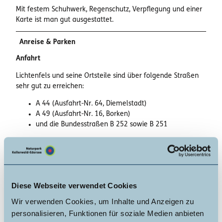
Mit festem Schuhwerk, Regenschutz, Verpflegung und einer
Karte ist man gut ausgestattet.
Anreise & Parken
Anfahrt
Lichtenfels und seine Ortsteile sind über folgende Straßen
sehr gut zu erreichen:
A 44 (Ausfahrt-Nr. 64, Diemelstadt)
A 49 (Ausfahrt-Nr. 16, Borken)
und die Bundesstraßen B 252 sowie B 251
Parken
Wanderparkplatz Orketal.
Die Wanderparkplätze des Naturpark Kellerwald-Edersee
Diese Webseite verwendet Cookies
sind grundsätzlich alle kostenfrei.
Wir verwenden Cookies, um Inhalte und Anzeigen zu
personalisieren, Funktionen für soziale Medien anbieten
Öffentliche Verkehrsmittel