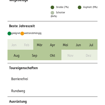
Wegebeläge
Straße (7%)
Asphalt (9%)
Schotter
(84%)
Beste Jahreszeit
geeignet
wetterabhängig
Jan
Feb
Mär
Apr
Mai
Jun
Jul
Aug
Sep
Okt
Nov
Dez
Toureigenschaften
Barrierefrei
Rundweg
Ausrüstung