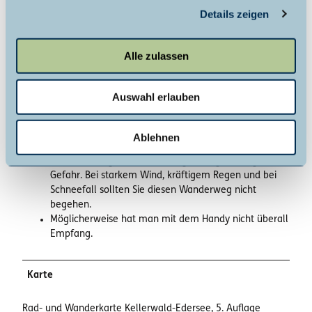
Unser Tipp
Details zeigen
s
Die ursprünglich in 1189 erbaute Burg Lichtenfels steht
a
etwa 700 m ost-südöstlich von Dalwigksthal über dem
u
wald- und windungsreichen Tal der Orke.
Alle zulassen
s
w
Sicherheitshinweise
Auswahl erlauben
a
h
Der Rundwanderweg führt unter anderem durch
l
Wälder und offenes Gelände. Es können hin und
Ablehnen
wieder Bäume und Äste auf dem Weg liegen.
Die Benutzung des Wanderwegs erfolgt auf eigene
Gefahr. Bei starkem Wind, kräftigem Regen und bei
Schneefall sollten Sie diesen Wanderweg nicht
begehen.
Möglicherweise hat man mit dem Handy nicht überall
Empfang.
Karte
Rad- und Wanderkarte Kellerwald-Edersee, 5. Auflage