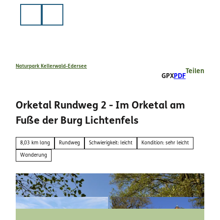
Z
u
Suche
m
I
n
h
a
Naturpark Kellerwald-Edersee
Teilen
GPX
PDF
l
t
Orketal Rundweg 2 - Im Orketal am
Fuße der Burg Lichtenfels
8,03 km lang
Rundweg
Schwierigkeit: leicht
Kondition: sehr leicht
Wanderung