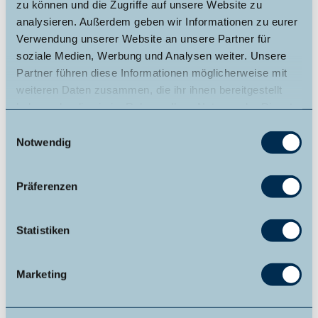
zu können und die Zugriffe auf unsere Website zu
Nächstgelegene Bushaltestelle/n:
Lichtenfels-Dalwigksthal
analysieren. Außerdem geben wir Informationen zu eurer
Mitte
Verwendung unserer Website an unsere Partner für
soziale Medien, Werbung und Analysen weiter. Unsere
Linie/n:
502, AST584.2, AST581.7
Partner führen diese Informationen möglicherweise mit
Alle Verbindungen inkl. AST-Taxi Verbindungen können auf
weiteren Daten zusammen, die ihr ihnen bereitgestellt
der NVV-Fahrplanauskunft
www.nvv.de/fahrplanauskunft
haben oder die sie im Rahmen Ihrer Nutzung der Dienste
oder über die NVV Mobil-App herausgefunden werden.
gesammelt haben.
E
Notwendig
i
Weitere Infos / Links
n
Die Markierung dieses Rundweges steht noch aus.
w
Präferenzen
i
Autor:in
l
l
Statistiken
Edersee | Deine Region: wild, bunt, gesund.
i
g
Organisation
Marketing
u
Edersee | Deine Region: wild, bunt, gesund.
n
g